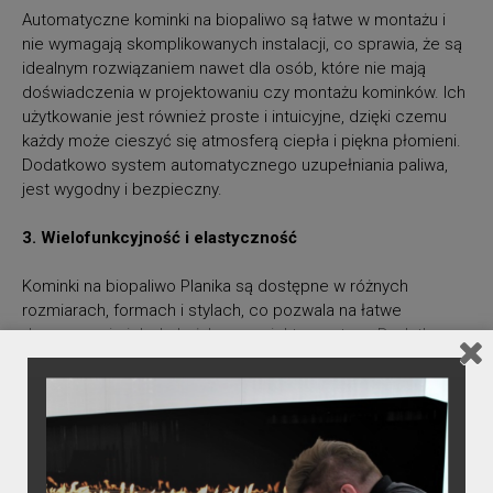
Automatyczne kominki na biopaliwo są łatwe w montażu i
nie wymagają skomplikowanych instalacji, co sprawia, że są
idealnym rozwiązaniem nawet dla osób, które nie mają
doświadczenia w projektowaniu czy montażu kominków. Ich
użytkowanie jest również proste i intuicyjne, dzięki czemu
każdy może cieszyć się atmosferą ciepła i piękna płomieni.
Dodatkowo system automatycznego uzupełniania paliwa,
jest wygodny i bezpieczny.
3. Wielofunkcyjność i elastyczność
Kominki na biopaliwo Planika są dostępne w różnych
rozmiarach, formach i stylach, co pozwala na łatwe
dopasowanie ich do każdego projektu wnętrza. Dodatkowo,
mogą być stosowane zarówno w pomieszczeniach, a
wersje odporne na działanie czynników atmosferycznych (
Cabo Planika, Porto Planika) również na zewnątrz, co daje
projektantom dużą elastyczność w planowaniu przestrzeni.
4. Estetyka i design