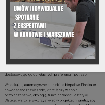
Automatyczne kominki na biopaliwo są nie tylko
praktycznym źródłem ciepła, ale także pięknym elementem
dekoracyjnym, który nadaje wnętrzu elegancji i wyjątkowego
charakteru. Ich nowoczesny design i efektowne płomienie
stanowią doskonałe uzupełnienie każdego projektu wnętrza,
dodając mu unikalnego uroku i atmosfery.
5. Komfort i wygoda
Dzięki możliwości sterowania pilotem lub z aplikacji mobilnej,
użytkowanie automatycznych kominków na biopaliwo staje
się niezwykle komfortowe i wygodne. Możemy łatwo
regulować intensywność płomienia oraz czas jego pracy,
dostosowując go do własnych preferencji i potrzeb.
Wnioskując, automatyczne kominki na biopaliwo Planika to
nowoczesne rozwiązanie, które łączy w sobie
bezpieczeństwo, ekologię, funkcjonalność i estetykę.
Dlatego warto je wykorzystywać w projektach wnętrz, aby