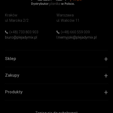
PlejadyMix
Home
Kraków
Warszawa
&
ul. Marcika 2/2
ul. Waliców 11
Garden
(+48) 733 803 903
(+48) 660 559 009
biuro@plejadymix.pl
l.niemyjski@plejadymix.pl
Sklep
Zakupy
Produkty