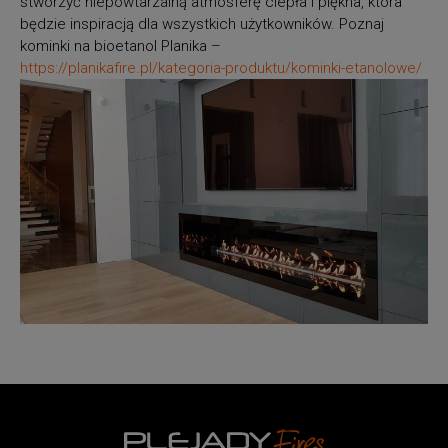
stworzyć niepowtarzalną atmosferę ciepła i piękna, która
będzie inspiracją dla wszystkich użytkowników. Poznaj
kominki na bioetanol Planika –
https://planikafire.pl/kategoria-produktu/kominki-etanolowe/