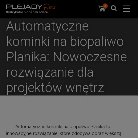
0
Koszyk
PlejadyMix
Home
Automatyczne
&
Garden
kominki na biopaliwo
Planika: Nowoczesne
rozwiązanie dla
projektów wnętrz
Automatyczne kominki na biopaliwo Planika to
innowacyjne rozwiązanie, które zdobywa coraz większą