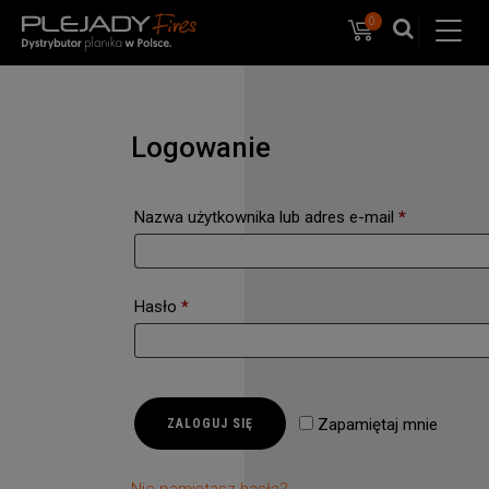
0
Koszyk
PlejadyMix
Home
&
Garden
Logowanie
Wymagane
Nazwa użytkownika lub adres e-mail
*
Wymagane
Hasło
*
Zapamiętaj mnie
ZALOGUJ SIĘ