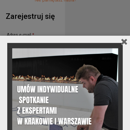
Nie pamiętasz hasła?
Zarejestruj się
Wymagane
Adres e-mail
*
Wymagane
Hasło
*
Twoje dane osobowe zostaną użyte do obsługi twojej wizyty na
naszej stronie, zarządzania dostępem do twojego konta i dla
innych celów o których mówi nasza
polityka prywatności
.
ZAREJESTRUJ SIĘ