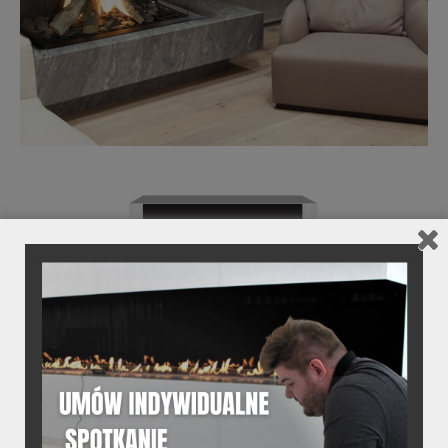
03.
PANORMAICZNY WIDOK NA OGIEŃ
Trójstronnie otwarte kominki
gazowe