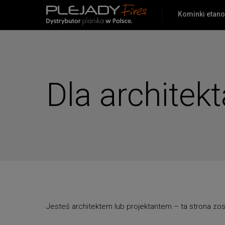
Kominki etan
PlejadyMix
Home
&
Garden
Dla architek
Jesteś architektem lub projektantem – ta strona zos