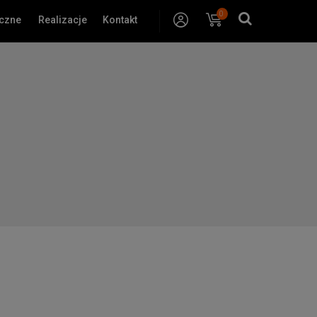
0
Konto
Koszyk
yczne
Realizacje
Kontakt