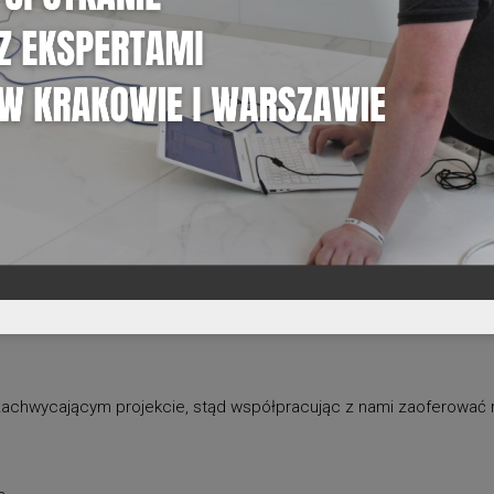
 i zachwycającym projekcie, stąd współpracując z nami zaoferowa