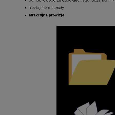
pomoc w doborze odpowiedniego rodzaj komink
niezbędne materiały
atrakcyjne prowizje