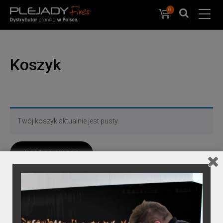
0
Koszyk
PlejadyMix
Home
&
Garden
Koszyk
Twój koszyk aktualnie jest pusty.
WRÓĆ DO SKLEPU