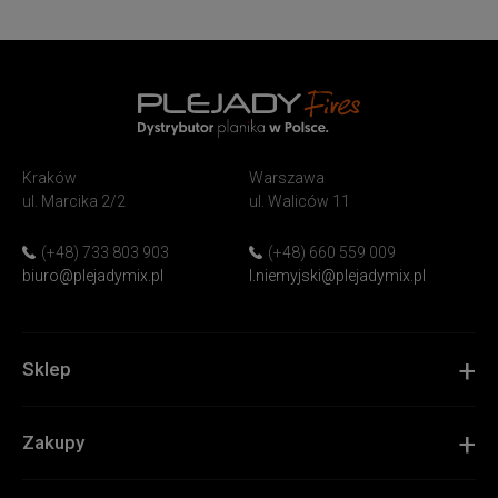
PlejadyMix
Home
Kraków
Warszawa
&
ul. Marcika 2/2
ul. Waliców 11
Garden
(+48) 733 803 903
(+48) 660 559 009
biuro@plejadymix.pl
l.niemyjski@plejadymix.pl
Sklep
Zakupy