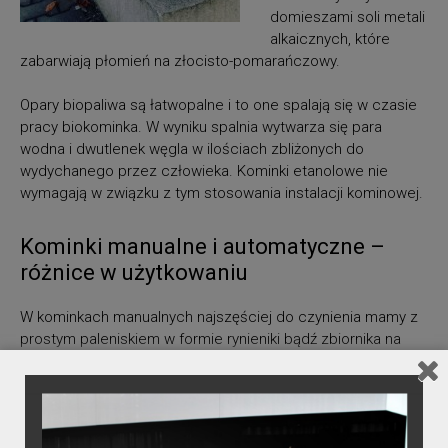
domieszami soli metali
alkaicznych, które
zabarwiają płomień na złocisto-pomarańczowy.
Opary biopaliwa są łatwopalne i to one spalają się w czasie
pracy biokominka. W wyniku spalnia wytwarza się para
wodna i dwutlenek węgla w ilościach zbliżonych do
wydychanego przez człowieka. Kominki etanolowe nie
wymagają w związku z tym stosowania instalacji kominowej.
Kominki manualne i automatyczne –
różnice w użytkowaniu
W kominkach manualnych najszęściej do czynienia mamy z
prostym paleniskiem w formie rynieniki bądź zbiornika na
biopaliwo. Często posiadają zasuwy do regulacji wysokości
płomienia oraz wypełnienie chłonące płyn. Napełnia się je
przy użyciu lejaka a odpala zapalniczką.