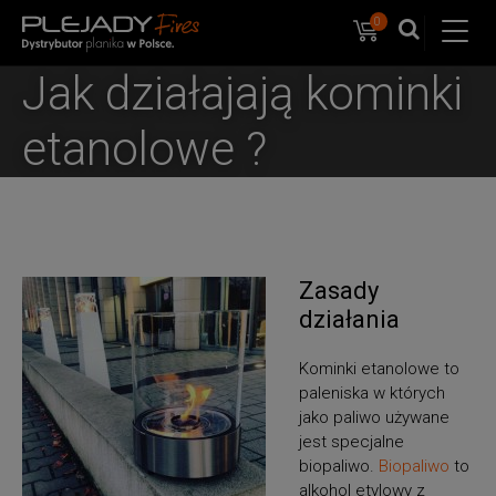
0
Koszyk
PlejadyMix
Home
Jak działajają kominki
&
Garden
etanolowe ?
Zasady
działania
Kominki etanolowe to
paleniska w których
jako paliwo używane
jest specjalne
biopaliwo.
Biopaliwo
to
alkohol etylowy z