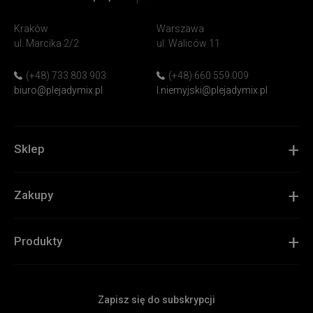
PlejadyMix
Home
Kraków
Warszawa
&
ul. Marcika 2/2
ul. Waliców 11
Garden
(+48) 733 803 903
(+48) 660 559 009
biuro@plejadymix.pl
l.niemyjski@plejadymix.pl
Sklep
Zakupy
Produkty
Zapisz się do subskrypcji