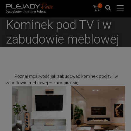
0
Koszyk
PlejadyMix
Home
Kominek pod TV i w
&
Garden
zabudowie meblowej
Poznaj możliwość jak zabudować kominek pod tv i w
zabudowie meblowej – zainspiruj się!