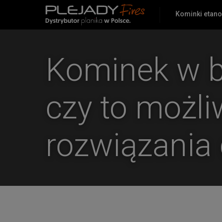
Kominki etan
PlejadyMix
Home
&
Garden
Kominek w b
czy to możl
rozwiązania 