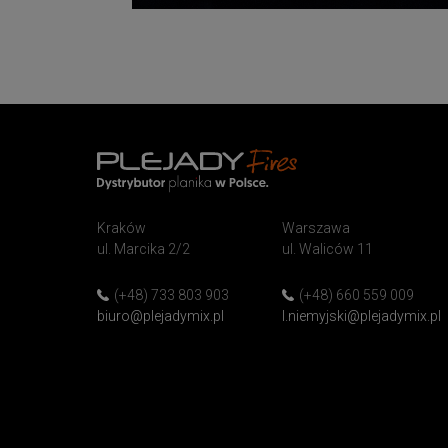
PlejadyMix
Home
Kraków
Warszawa
&
ul. Marcika 2/2
ul. Waliców 11
Garden
(+48) 733 803 903
(+48) 660 559 009
biuro@plejadymix.pl
l.niemyjski@plejadymix.pl