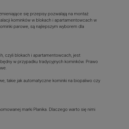
zmieniające się przepisy pozwalają na montaż
talacji kominków w blokach i apartamentowcach w
y kominki parowe, są najlepszym wyborem dla
czyli blokach i apartamentowcach, jest
ezbędny w przypadku tradycyjnych kominków. Prawo
iwe.
 takie jak automatyczne kominki na biopaliwo czy
nomowanej marki Planika. Dlaczego warto się nimi