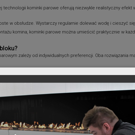
technologii kominki parowe oferują niezwykle realistyczny efekt wiz
ste w obsłudze. Wystarczy regularnie dolewać wodę i cieszyć się
tażu komina, kominki parowe można umieścić praktycznie w każdy
 bloku?
owym zależy od indywidualnych preferencji. Oba rozwiązania mają 
 dodadzą ciepła i klimatu, kominek na biopaliwo Planika będzie d
okiem ognia bez żadnych emisji i ryzyka.
iś możliwy dzięki nowoczesnym technologiom. Kominki na biopaliw
imat do miejskich mieszkań. Dzięki nim każdy może cieszyć się wi
ie najlepiej dopasowane do Twojego wnętrza i ciesz się magią og