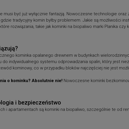
e musi być już wyłącznie fantazją. Nowoczesne technologie oraz 
gdzie tradycyjny komin byłby problemem. Jakie są możliwości ins
które rozwiązania, takie jak kominki na biopaliwo marki Planika cz
iązują?
znego kominka opalanego drewnem w budynkach wielorodzinnych, 
u do indywidualnego systemu odprowadzania spalin, który jest ni
zewód kominowy, co w przypadku bloków najczęściej nie jest możl
ia o kominku? Absolutnie nie!
Nowoczesne kominki bezkominowe,
kologia i bezpieczeństwo
ch i apartamentach są kominki na biopaliwo, szczególnie te od re