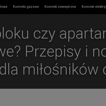
olowe
Kominki gazowe
Kominki zewnętrzne
Kominki elektr
loku czy apart
iwe? Przepisy i 
dla miłośników 