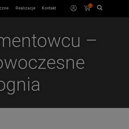
0
Konto
Koszyk
yczne
Realizacje
Kontakt
amentowcu –
nowoczesne
ognia