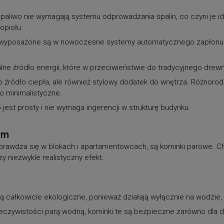
paliwo nie wymagają systemu odprowadzania spalin, co czyni je i
opiołu.
 wyposażone są w nowoczesne systemy automatycznego zapłonu i 
lne źródło energii, które w przeciwieństwie do tradycyjnego drew
lko źródło ciepła, ale również stylowy dodatek do wnętrza. Różn
 minimalistyczne.
jest prosty i nie wymaga ingerencji w strukturę budynku.
ym
rawdza się w blokach i apartamentowcach, są kominki parowe. Ch
y niezwykle realistyczny efekt.
 całkowicie ekologiczne, ponieważ działają wyłącznie na wodzie
eczywistości parą wodną, kominki te są bezpieczne zarówno dla dz