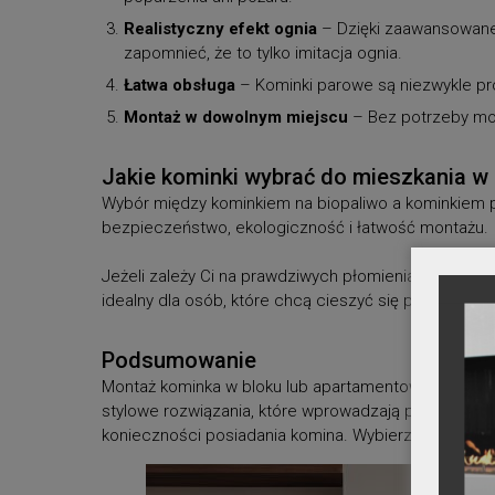
Realistyczny efekt ognia
– Dzięki zaawansowanej 
zapomnieć, że to tylko imitacja ognia.
Łatwa obsługa
– Kominki parowe są niezwykle pro
Montaż w dowolnym miejscu
– Bez potrzeby mon
Jakie kominki wybrać do mieszkania w
Wybór między kominkiem na biopaliwo a kominkiem par
bezpieczeństwo, ekologiczność i łatwość montażu.
Jeżeli zależy Ci na prawdziwych płomieniach, które
idealny dla osób, które chcą cieszyć się pięknym wid
Podsumowanie
Montaż kominka w bloku lub apartamentowcu jest dz
stylowe rozwiązania, które wprowadzają przytulny kl
konieczności posiadania komina. Wybierz rozwiązan