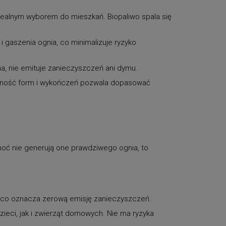
dealnym wyborem do mieszkań. Biopaliwo spala się
gaszenia ognia, co minimalizuje ryzyko
na, nie emituje zanieczyszczeń ani dymu.
orodność form i wykończeń pozwala dopasować
oć nie generują one prawdziwego ognia, to
, co oznacza zerową emisję zanieczyszczeń.
ieci, jak i zwierząt domowych. Nie ma ryzyka