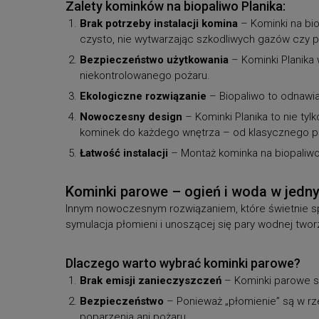
Zalety kominków na biopaliwo Planika:
Brak potrzeby instalacji komina
– Kominki na bio
czysto, nie wytwarzając szkodliwych gazów czy p
Bezpieczeństwo użytkowania
– Kominki Planika
niekontrolowanego pożaru.
Ekologiczne rozwiązanie
– Biopaliwo to odnawia
Nowoczesny design
– Kominki Planika to nie ty
kominek do każdego wnętrza – od klasycznego po
Łatwość instalacji
– Montaż kominka na biopaliwo 
Kominki parowe – ogień i woda w jedn
Innym nowoczesnym rozwiązaniem, które świetnie sp
symulacja płomieni i unoszącej się pary wodnej tworz
Dlaczego warto wybrać kominki parowe?
Brak emisji zanieczyszczeń
– Kominki parowe są
Bezpieczeństwo
– Ponieważ „płomienie” są w rz
poparzenia ani pożaru.