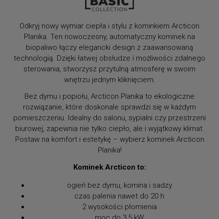
Odkryj nowy wymiar ciepła i stylu z kominkiem Arcticon
Planika. Ten nowoczesny, automatyczny kominek na
biopaliwo łączy elegancki design z zaawansowaną
technologią. Dzięki łatwej obsłudze i możliwości zdalnego
sterowania, stworzysz przytulną atmosferę w swoim
wnętrzu jednym kliknięciem.
Bez dymu i popiołu, Arcticon Planika to ekologiczne
rozwiązanie, które doskonale sprawdzi się w każdym
pomieszczeniu. Idealny do salonu, sypialni czy przestrzeni
biurowej, zapewnia nie tylko ciepło, ale i wyjątkowy klimat.
Postaw na komfort i estetykę – wybierz kominek Arcticon
Planika!
Kominek Arcticon to:
ogień bez dymu, komina i sadzy
czas palenia nawet do 20 h
2 wysokości płomienia
moc do 3,5 kW