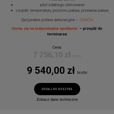
pilot zdalnego sterowania
czujniki: temperatury, poziomu paliwa, przelania paliwa
Opcjonalne polana dekoracyjne –
ZAMÓW
Umów się na indywidualne spotkanie
– przejdź do
terminarza
Cena:
7 756,10
zł
netto
9 540,00
zł
brutto
ilość
DODAJ DO KOSZYKA
Arcticon
White
Zobacz dane techniczne