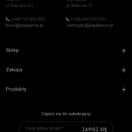
&
ul. Marcika 2/2
ul. Waliców 11
Garden
(+48) 733 803 903
(+48) 660 559 009
biuro@plejadymix.pl
l.niemyjski@plejadymix.pl
Sklep
Zakupy
Produkty
Zapisz się do subskrypcji