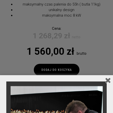
maksymalny czas palenia do 55h ( butla 11kg)
unikalny design
maksymalna moc 8 kW
Cena:
1 268,29
zł
netto
1 560,00
zł
brutto
ilość
DODAJ DO KOSZYKA
Bino
Zobacz dane techniczne
TWITTER
FACEBOOK
UDOSTĘPNIJ: