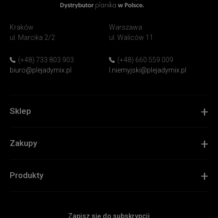
PlejadyMix
Home
Kraków
Warszawa
&
ul. Marcika 2/2
ul. Waliców 11
Garden
(+48) 733 803 903
(+48) 660 559 009
biuro@plejadymix.pl
l.niemyjski@plejadymix.pl
Sklep
Zakupy
Produkty
Zapisz się do subskrypcji