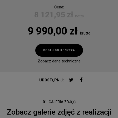
Cena:
8 121,95
zł
netto
9 990,00
zł
brutto
ilość
DODAJ DO KOSZYKA
Cool
Flame
Zobacz dane techniczne
2.0
PD
500
TWITTER
FACEBOOK
UDOSTĘPNIJ:
01.
GALERIA ZDJĘĆ
Zobacz galerie zdjęć z realizacji