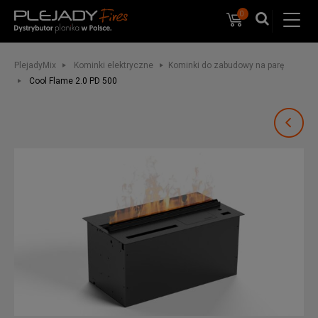
0
Koszyk
PlejadyMix
Home
&
Garden
PlejadyMix
Kominki elektryczne
Kominki do zabudowy na parę
Cool Flame 2.0 PD 500