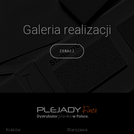
Galeria realizacji
ZOBACZ
PlejadyMix
Home
Kraków
Warszawa