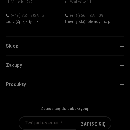
&
ul. Marcika 2/2
ul. Waliców 11
Garden
(+48) 733 803 903
(+48) 660 559 009
biuro@plejadymix.pl
l.niemyjski@plejadymix.pl
Sklep
Zakupy
Produkty
Zapisz się do subskrypcji