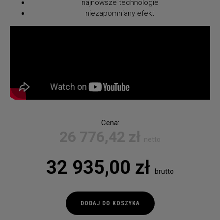
najnowsze technologie
niezapomniany efekt
Cena:
26 776,42
zł
netto
32 935,00
zł
brutto
ilość
DODAJ DO KOSZYKA
Cool
Flame