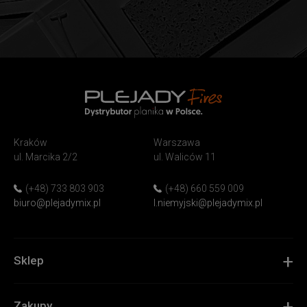
PlejadyMix
Home
Kraków
Warszawa
&
ul. Marcika 2/2
ul. Waliców 11
Garden
(+48) 733 803 903
(+48) 660 559 009
biuro@plejadymix.pl
l.niemyjski@plejadymix.pl
Sklep
Zakupy