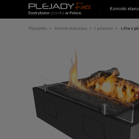
Kominki etan
PlejadyMix
Home
&
PlejadyMix
Kominki etanolowe
Z polanami
L-Fire z pi
Garden