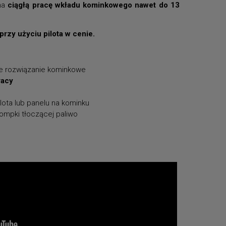
na
ciągłą pracę wkładu kominkowego nawet do 13
rzy użyciu pilota w cenie.
ne rozwiązanie kominkowe
racy
lota lub panelu na kominku
mpki tłoczącej paliwo