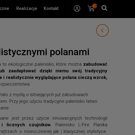
0
Konto
Koszyk
yczne
Realizacje
Kontakt
listycznymi polanami
a to ekologiczne palenisko, które można
zabudować
lub zaadaptować dzięki niemu swój tradycyjny
e i realistycznie wyglądające polana cieszą wzrok,
ezpieczeństwa.
tało z myślą o istniejących już zabudowach
. Przy jego użyciu tradycyjne palenisko łatwo
anie.
ne jest przez użycie innowacyjnych technologii
i licznych czujników.
Palenisko L-Fire Planika
ętrzach o nowoczesnej jak i klasycznej stylistyce.