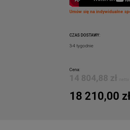
Umów się na indywidualne sp
CZAS DOSTAWY:
3-4 tygodnie
Cena:
14 804,88
zł
netto
18 210,00
z