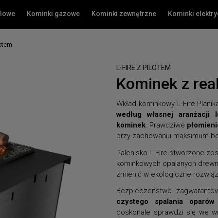
olowe
Kominki gazowe
Kominki zewnętrzne
Kominki elektr
lotem
L-FIRE Z PILOTEM
Kominek z rea
Wkład kominkowy L-Fire Planik
według własnej aranżacji 
kominek
. Prawdziwe
płomieni
przy zachowaniu maksimum b
Palenisko L-Fire stworzone zos
kominkowych opalanych drewnem
zmienić w ekologiczne rozwiąz
Bezpieczeństwo zagwarantowa
czystego spalania oparów 
doskonale sprawdzi się we wn