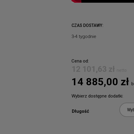
CZAS DOSTAWY:
3-4 tygodnie
Cena od:
12 101,63
zł
netto
14 885,00
zł
b
Wybierz dostępne dodatki:
Długość