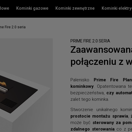
olowe
Kominki gazowe
Kominki zewnętrzne
Kominki elektr
me Fire 2.0 seria
PRIME FIRE 2.0 SERIA
Zaawansowana
połączeniu z w
Palenisko
Prime Fire Plan
kominkowy
. Opatentowana tec
bezpieczeństwa,
czy automa
zalet tego kominka.
Stworzenie unikalnego komin
prostocie montażu sprawia
,
może być
sterowany za pomo
zdalnego sterowania
co z pew