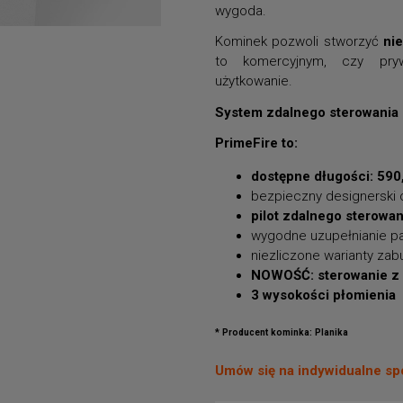
wygoda.
Kominek pozwoli stworzyć
nie
to komercyjnym, czy pryw
użytkowanie.
System zdalnego sterowania p
PrimeFire to:
dostępne długości: 590
bezpieczny designerski 
pilot zdalnego sterowa
wygodne uzupełnianie p
niezliczone warianty za
NOWOŚĆ: sterowanie z a
3 wysokości płomienia
* Producent kominka: Planika
Umów się na indywidualne sp