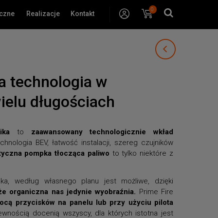
0
Konto
Koszyk
yczne
Realizacje
Kontakt
 technologia w
ielu długościach
ika
to
zaawansowany technologicznie wkład
hnologia BEV, łatwość instalacji, szereg czujników
tyczna pompka tłocząca paliwo
to tylko niektóre z
ka, według własnego planu jest możliwe, dzięki
że organiczna nas jedynie wyobraźnia.
Prime Fire
cą przycisków na panelu lub przy użyciu pilota
nością docenią wszyscy, dla których istotna jest