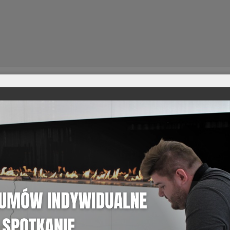
01.
GALERIA ZDJĘĆ
Zobacz galerie zdjęć z realiza
Zobacz przykładowe realizacje, w których zastosowan
Palenisko
nie wymaga instalacji kominowej – wystarczy z
wykorzystywany jest w realizacjach prywatnych oraz komercyj
BEV i możliwości łatwej instalacji.