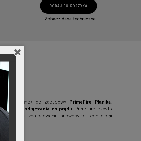
ilość
DODAJ DO KOSZYKA
Prime
Fire
Zobacz dane techniczne
2.0
seria
cji
y został kominek do zabudowy
PrimeFire Planika
.
abudowa i podłączenie do prądu
. PrimeFire często
nych, dzięki zastosowaniu innowacyjnej technologii