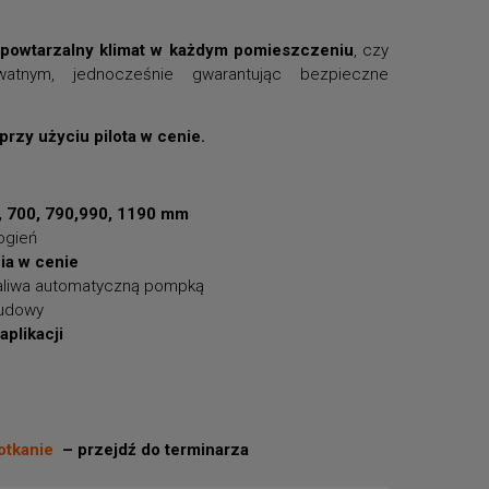
powtarzalny klimat w każdym pomieszczeniu
, czy
atnym, jednocześnie gwarantując bezpieczne
rzy użyciu pilota w cenie.
, 700, 790,990, 1190 mm
ogień
nia w cenie
aliwa automatyczną pompką
budowy
plikacji
otkanie
– przejdź do terminarza