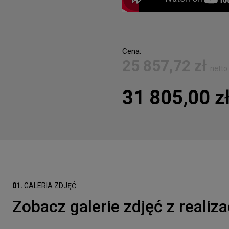
Cena:
25 857,72
zł
netto
31 805,00
z
01.
GALERIA ZDJĘĆ
Zobacz galerie zdjęć z realiza