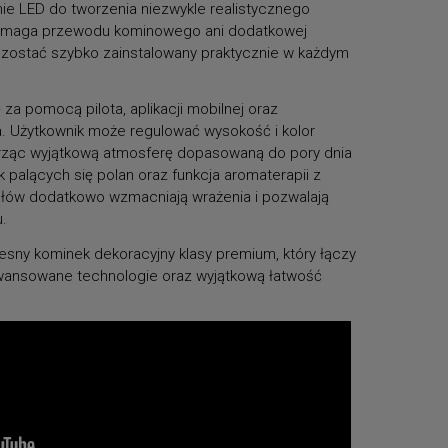
e LED do tworzenia niezwykle realistycznego
 wymaga przewodu kominowego ani dodatkowej
zostać szybko zainstalowany praktycznie w każdym
 za pomocą pilota, aplikacji mobilnej oraz
. Użytkownik może regulować wysokość i kolor
rząc wyjątkową atmosferę dopasowaną do pory dnia
k palących się polan oraz funkcja aromaterapii z
ałów dodatkowo wzmacniają wrażenia i pozwalają
u.
sny kominek dekoracyjny klasy premium, który łączy
wansowane technologie oraz wyjątkową łatwość