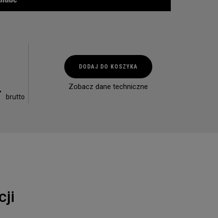
ilość
DODAJ DO KOSZYKA
Cool
Flame
ł
Zobacz dane techniczne
2.0
brutto
PD
2000
cji