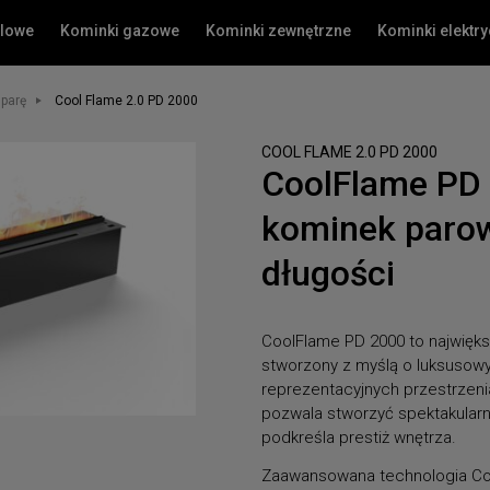
olowe
Kominki gazowe
Kominki zewnętrzne
Kominki elektr
 parę
Cool Flame 2.0 PD 2000
COOL FLAME 2.0 PD 2000
CoolFlame PD
kominek parow
długości
CoolFlame PD 2000 to najwięks
stworzony z myślą o luksusowy
reprezentacyjnych przestrzen
pozwala stworzyć spektakularną
podkreśla prestiż wnętrza.
Zaawansowana technologia Coo