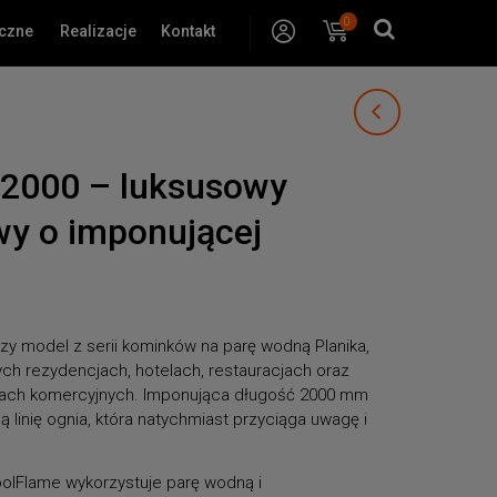
0
Konto
Koszyk
yczne
Realizacje
Kontakt
 2000 – luksusowy
y o imponującej
zy model z serii kominków na parę wodną Planika,
ch rezydencjach, hotelach, restauracjach oraz
iach komercyjnych. Imponująca długość 2000 mm
 linię ognia, która natychmiast przyciąga uwagę i
lFlame wykorzystuje parę wodną i