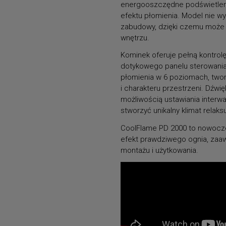
energooszczędne podświetleni
efektu płomienia. Model nie
zabudowy, dzięki czemu może 
wnętrzu.
Kominek oferuje pełną kontrolę
dotykowego panelu sterowania
płomienia w 6 poziomach, two
i charakteru przestrzeni. Dźwię
możliwością ustawiania interw
stworzyć unikalny klimat relaks
CoolFlame PD 2000 to nowocze
efekt prawdziwego ognia, zaa
montażu i użytkowania.